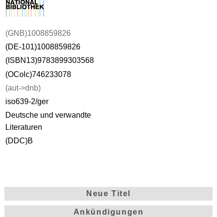
(GNB)1008859826
(DE-101)1008859826
(ISBN13)9783899303568
(OColc)746233078
(aut->dnb)
iso639-2/ger
Deutsche und verwandte
Literaturen
(DDC)B
Neue Titel
Ankündigungen