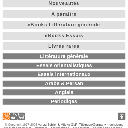
Nouveautés
A paraître
eBooks Littérature générale
eBooks Essais
Livres rares
Littérature générale
Essais orientalistiques
Essais internationaux
Arabe & Persan
Anglais
Periodiqes
© Copyright 1977-2026
Verlag Schiler & Mücke GbR, Tübingen/Germany
–
conditions
générales de ventes
–
imprimer
–
confidentialité
–
accessibilite
–
sécurité des produits
–