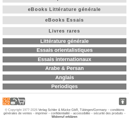
eBooks Littérature générale
eBooks Essais
Livres rares
Littérature générale
Essais orientalistiques
Essais internationaux
Arabe & Persan
Anglais
Periodiqes
© Copyright 1977-2026
Verlag Schiler & Mücke GbR, Tübingen/Germany
–
conditions
générales de ventes
–
imprimer
–
confidentialité
–
accessibilite
–
sécurité des produits
–
Widerruf erklären